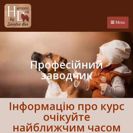
Menu
Професійний
заводчик
Інформацію про курс
очікуйте
найближчим часом