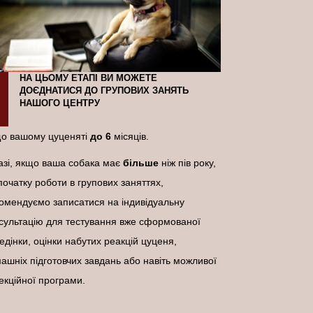
НА ЦЬОМУ ЕТАПІ ВИ МОЖЕТЕ
ДОЄДНАТИСЯ ДО ГРУПОВИХ ЗАНЯТЬ
НАШОГО ЦЕНТРУ
о вашому цуценяті
до
6
місяців.
азі, якщо ваша собака має
більше
ніж пів року,
початку роботи в групових заняттях,
омендуємо записатися на індивідуальну
сультацію для тестування вже сформованої
едінки, оцінки набутих реакцій цуценя,
ашніх підготовчих завдань або навіть можливої
екційної програми.