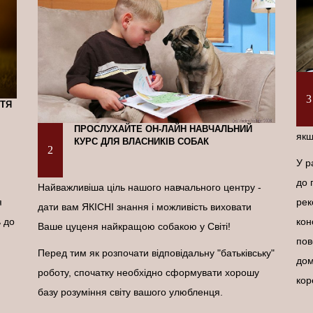
3
ТТЯ
ПРОСЛУХАЙТЕ ОН-ЛАЙН НАВЧАЛЬНИЙ
якщ
КУРС ДЛЯ ВЛАСНИКІВ СОБАК
2
У р
до 
Найважливіша ціль нашого навчального центру -
рек
я
дати вам ЯКІСНІ знання і можливість виховати
кон
ь до
Ваше цуценя найкращою собакою у Світі!
пов
Перед тим як розпочати відповідальну "батьківську"
дом
роботу, спочатку необхідно сформувати хорошу
кор
базу розуміння світу вашого улюбленця.