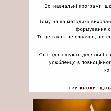
Всі навчальні програми ш
Тому наша методика вихованн
формування ст
Та це також не означає, що со
Сьогодні існують десятки бе
улюбленця в повноцінног
ко
ТРИ КРОКИ, ЩО