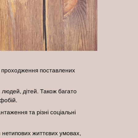
та проходження поставлених
, людей, дітей. Також багато
 фобій.
таження та різні соціальні
 нетипових життєвих умовах,