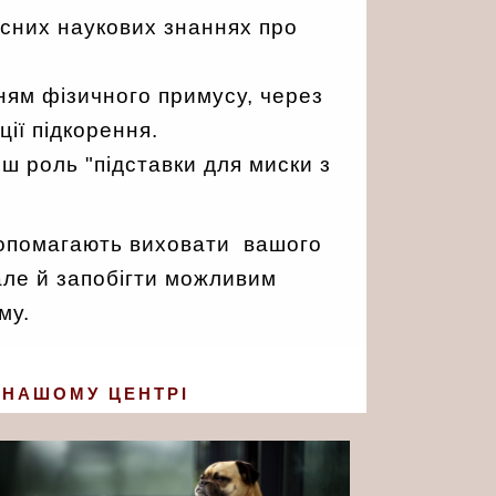
сних наукових знаннях про
ням фізичного примусу, через
ії підкорення.
иш роль "підставки для миски з
 допомагають виховати вашого
але й запобігти можливим
му.
 НАШОМУ ЦЕНТРІ