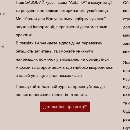
Наш БАЗОВИЙ курс - ваша "АБЕТКА" в комунікації
Обо
та розумінні поведінки чотирилапого улюбленця.
ваш
ні.
Ми зібрали для Вас унікальну підбірку сучасної
стр
наукової інформації, перевіреної десятиліттями
доп
практики.
мак
В лекціях ви знайдете відповіді на переважну
зан
чи
більшість запитань, та зможете уникнути
вих
найбільших помилок у вихованні, не обманутися
Якщ
міфами та стереотипами, що глибоко вкоренилися
про
в нашій уяві ще з радянських часів.
під
Прослухайте Базовий курс та приєднуйтесь до
під
наших практичних тренінгів та занять.
нав
та 
детальніше про лекції
буд
реа
гру