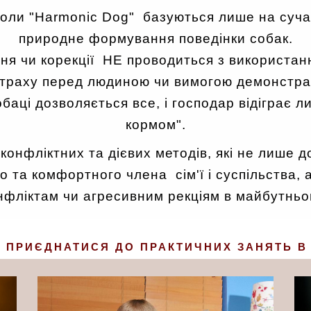
коли "Harmonic Dog" базуються лише на суча
природне формування поведінки собак.
я чи корекції НЕ проводиться з використан
раху перед людиною чи вимогою демонстрац
баці дозволяється все, і господар відіграє л
кормом".
зконфліктних та дієвих методів, які не лише
о та комфортного члена сім'ї і суспільства, 
нфліктам чи агресивним рекціям в майбутньо
Б ПРИЄДНАТИСЯ ДО ПРАКТИЧНИХ ЗАНЯТЬ В