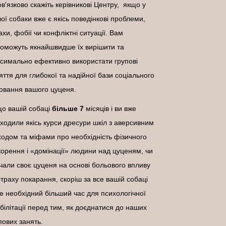
в'язково скажіть керівникові Центру, якщо у
ої собаки вже є якісь поведінкові проблеми,
ахи, фобії чи конфліктні ситуації. Вам
оможуть якнайшвидше їх вирішити та
симально ефективно використати групові
яття для глибокої та надійної бази соціального
овання вашого цуценя.
о вашій собаці
більше 7
місяців і ви вже
ходили якісь курси дресури шкіл з аверсивним
ходом та міфами про необхідність фізичного
корення і «домінації» людини над цуценям, чи
чали своє цуценя на основі больового впливу
страху покарання, скоріш за все вашій собаці
е необхідний більший час для психологічної
білітації перед тим, як доєднатися до наших
пових занять.