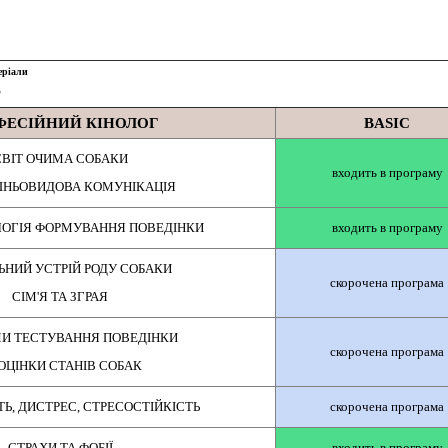
еріали
"
ФЕСІЙНИЙ КІНОЛОГ
BASIС
СВІТ ОЧИМА СОБАКИ
входить в програму
ШНЬОВИДОВА КОМУНІКАЦІЯ
ЛОГІЯ ФОРМУВАННЯ ПОВЕДІНКИ
входить в програму
ЬНИЙ УСТРІЙ РОДУ СОБАКИ
скорочена програма
СІМ'Я ТА ЗГРАЯ
И ТЕСТУВАННЯ ПОВЕДІНКИ
скорочена програма
 ОЦІНКИ СТАНІВ СОБАК
Ь, ДИСТРЕС, СТРЕСОСТІЙКІСТЬ
скорочена програма
СТРАХИ ТА ФОБІЇ
входить в програму