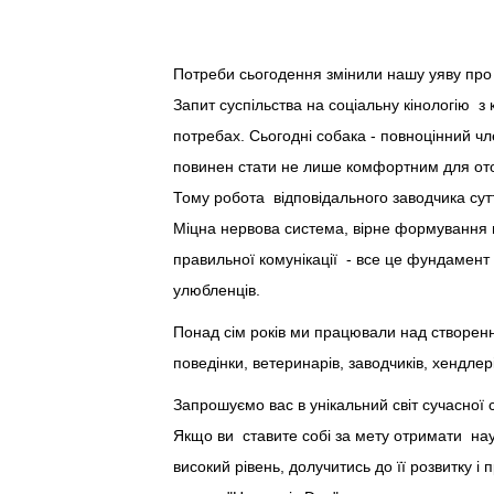
Потреби сьогодення змінили нашу уяву про б
Запит суспільства на соціальну кінологію з 
потребах. Сьогодні собака - повноцінний чл
повинен стати не лише комфортним для ото
Тому робота відповідального заводчика сутт
Міцна нервова система, вірне формування пс
правильної комунікації - все це фундамент 
улюбленців.
Понад сім років ми працювали над створення
поведінки, ветеринарів, заводчиків, хендлер
Запрошуємо вас в унікальний світ сучасної с
Якщо ви ставите собі за мету отримати наук
високий рівень, долучитись до її розвитку