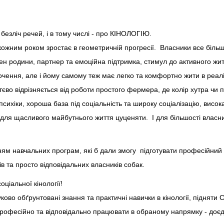
езліч речей, і в тому числі - про КІНОЛОГІЮ.
кожним роком зростає в геометричній прогресії. Власники все більш о
ен родини, партнер та емоційна підтримка, стимул до активного житт
чення, але і йому самому теж має легко та комфортно жити в реалі
єво відрізняється від роботи простого фермера, де колір хутра чи п
ихіки, хороша база під соціальність та широку соціалізацію, висока 
для щасливого майбутнього життя цуценяти. І для більшості власникі
м навчальних програм, які б дали змогу підготувати професійний ф
ів та просто відповідальних власників собак.
оціальної кінології!
ово обґрунтовані знання та практичні навички в кінології, піднят
 і професійно та відповідально працювати в обраному напрямку - д