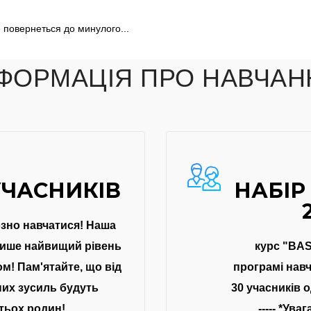
 повернеться до минулого...
НФОРМАЦІЯ ПРО НАВЧАН
УЧАСНИКІВ
НАБІР
зно навчатися! Наша
 лише найвищий рівень
курс "BAS
м! Пам'ятайте, що від
програмі навча
них зусиль будуть
30 учасників о
атьох родин!
----- *Ува