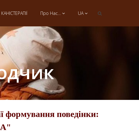
КАНІСТЕРАПІЇ
Про Нас…
UA
водчик
гії формування поведінки:
UA"