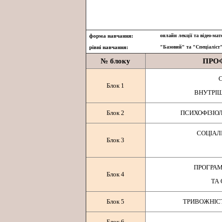
форма навчання:
онлайн лекції та відео-мат
рівні навчання:
"Базовий" та "Спеціаліст
№ блоку
ПРО
Блок 1
ВНУТРІ
Блок 2
ПСИХОФІЗІО
СОЦІАЛ
Блок 3
ПРОГРАМ
Блок 4
ТА
Блок 5
ТРИВОЖНІСТ
Блок 6