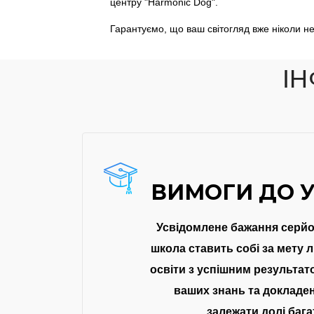
центру "Harmonic Dog".
Гарантуємо, що ваш світогляд вже ніколи не
І
ВИМОГИ ДО 
Усвідомлене бажання серйо
школа ставить собі за мету
освіти з успішним результато
ваших знань та докладе
залежати долі баг