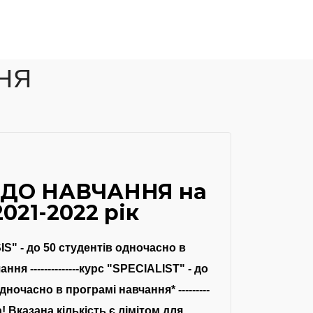
НЯ
 ДО НАВЧАННЯ на
2021-2022 рік
IS" - до 50 студентів одночасно в
ння --------------курс "SPECIALIST" - до
дночасно в програмі навчання* ---------
га! Вказана кількість є лімітом для