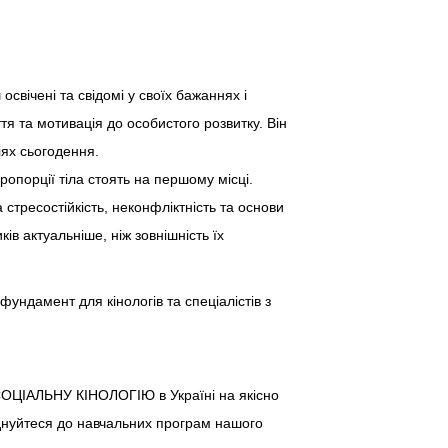
свічені та свідомі у своїх бажаннях і
я та мотивація до особистого розвитку. Він
ях сьогодення.
ропорції тіла стоять на першому місці.
стресостійкість, неконфліктність та основи
в актуальніше, ніж зовнішність їх
ундамент для кінологів та спеціалістів з
и СОЦІАЛЬНУ КІНОЛОГІЮ в Україні на якісно
оєднуйтеся до навчальних програм нашого