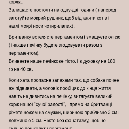
коржа.
Залишаєте постояти на одну-дві години ( наперед
заготуйте мокрий рушник, щоб відганяти котів і
наглі мокрі носи чотирилапих) .
Бритванку встеляєте пергаментом і змащуєте олією
( інакше печінку будете згодовувати разом з
пергаментом).
Вливаєте наше печінкове тісто, і в духовку на 180
гр на 40 хв.
Коли хата пропахне запахами так, що собака почне
аж підвивати, а чоловік пообіцяє до кінця життя
навіть не дивитись на печінку, витягуєте великий
корж нашої "сучої радості", і прямо на бритванці
ріжете ножем на смужки, шириною приблизно 3 см і
довжиною 5 см. Ріжте без фанатизму, щоб не
сильно пошкодити пергамент.