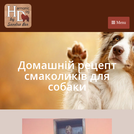
Menu
Домашній рецепт
смаколиків для
собаки