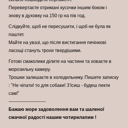
Перевертаєте отримані кусочки іншим боком і
знову в духовку на 150 гр на пів год.
Слідкуйте, щоб не пересушити, і щоб не була як
паштет.
Майте на увазі, що після вистигання печінкові
ласощі стануть трохи твердішими.
Готові смаколики ділите на частини та ховаєте в
морозильну камеру.
Трошки залишаєте в холодильнику. Пишете записку
: "Не чіпати! то для собаки! З'їсиш - будеш пекти
сам!"
--------------------------
Бажаю море задоволення вам та шаленої
смачної радості нашим чотирилапим !