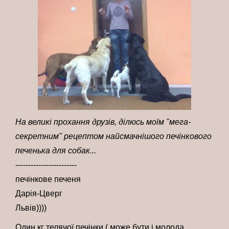
На великі прохання друзів, ділюсь моїм "мега-
секретним" рецептом найсмачнішого печінкового
печенька для собак...
------------------------
печінкове печеня
Дарія-Цверг
Львів))))
Один кг телячої печінки ( може бути і молода