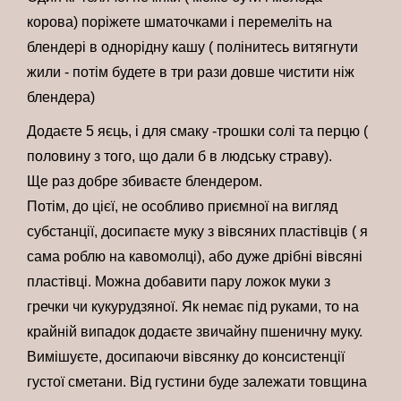
корова) поріжете шматочками і перемеліть на
блендері в однорідну кашу ( полінитесь витягнути
жили - потім будете в три рази довше чистити ніж
блендера)
Додаєте 5 яєць, і для смаку -трошки солі та перцю (
половину з того, що дали б в людську страву).
Ще раз добре збиваєте блендером.
Потім, до цієї, не особливо приємної на вигляд
субстанції, досипаєте муку з вівсяних пластівців ( я
сама роблю на кавомолці), або дуже дрібні вівсяні
пластівці. Можна добавити пару ложок муки з
гречки чи кукурудзяної. Як немає під руками, то на
крайній випадок додаєте звичайну пшеничну муку.
Вимішуєте, досипаючи вівсянку до консистенції
густої сметани. Від густини буде залежати товщина