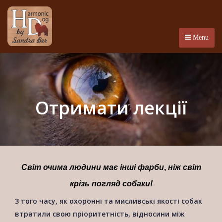
Menu
Отримати лекції
Світ очима людини має інші фарби
,
ніж світ
крізь погляд собаки!
З того часу, як охоронні та мисливські якості собак
втратили свою пріоритетність, відносини між