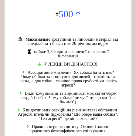
500 *
₴
Максимально доступний та глибокий матеріал від
спеціаліста з більш ніж 20-річним досвідом
майже 3,5 години насиченої та корсиної
інформації
У ЛЕКЦІЇ ВИ ДІЗНАЄТЕСЯ:
Ассоціативне мислення. Як собака бачить нас?
Чому обійми та поцілунок для людей - ніжність та
ласка, а для собак - скоріше прояв грубості чи навіть
агресії?
Види комунікацій та відмінності між світоглядом
людей і собак. Чому собака "не чує" те, що ми "не
бачимо")
6 видотипових реакцій на різні житевві обставини.
Агресія, втеча чи підкорення? Що обере ваша собака?.
"Ген агресії"- де він захований?
Правило першого дотику. Основні закони
щоденного безконфліктного спілкування.