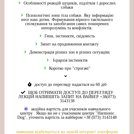
Особливості реакцій цуциків, підлітків і дорослих
собаки
Психологічні зони тіла собаки. Яку інформацію
несе наш дотик. Формування вірного тактильного
спілкування та запобігання самих поширених
непорозумінь та конфліктів.
Гени, інстинкти, свідомість
Запит на продовження контакту
Демонстрація різних зон в різних ситуаціях
Ієрархія інстинктів
Коротко про "строгачі"
доступ до перегляду надається на 60 діб
ЩОБ ОТРИМАТИ ДОСТУП ДО ПЕРЕГЛЯДУ
ЛЕКЦІЙ НАПИІШІТЬ ЗАПИТ НА ВАЙБЕР +38(073)
3143138
акційна вартість для учасників навчального
центру . Якщо ви не є учасником центру "Harmonic
Dog", уточніть вартість за вайбером +38 (073) 3143148
навчання відбувається на нашій інтернет платформі