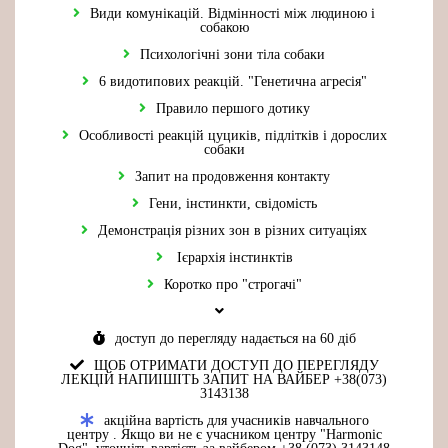
Види комунікацій. Відмінності між людиною і
собакою
Психологічні зони тіла собаки
6 видотипових реакцій. "Генетична агресія"
Правило першого дотику
Особливості реакцій цуциків, підлітків і дорослих
собаки
Запит на продовження контакту
Гени, інстинкти, свідомість
Демонстрація різних зон в різних ситуаціях
Ієрархія інстинктів
Коротко про "строгачі"
доступ до перегляду надається на 60 діб
ЩОБ ОТРИМАТИ ДОСТУП ДО ПЕРЕГЛЯДУ
ЛЕКЦІЙ НАПИІШІТЬ ЗАПИТ НА ВАЙБЕР +38(073)
3143138
акційна вартість для учасників навчального
центру . Якщо ви не є учасником центру "Harmonic