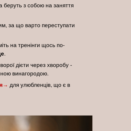
а беруть з собою на заняття
им, за що варто переступати
іть на тренінги щось по-
це
.
орої дієти через хворобу -
ємною винагородою.
ня→
для улюбленців, що є в