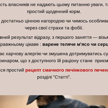
ість власників не надають цьому питанню уваги, т
простий щоденний корм.
е є достатньо цінною нагородою чи чимось особлив
через свої страхи та фобії.
ний результат відразу, з першого заняття — візьм
правжньому цікаве :
варене теляче м'ясо чи сер
має харчову алергію чи змушена дотримуватись сув
ринаром, що з доступного їй раціону стане при
ися простий
рецепт смачного печінкового пече
розділі "Статті".