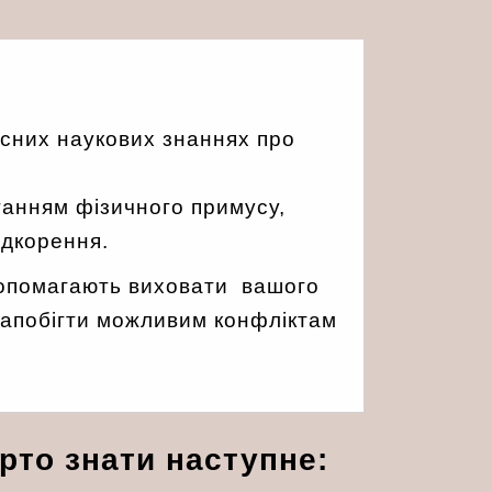
сних наукових знаннях про
танням фізичного примусу,
ідкорення.
 допомагають виховати вашого
 запобігти можливим конфліктам
рто знати наступне: