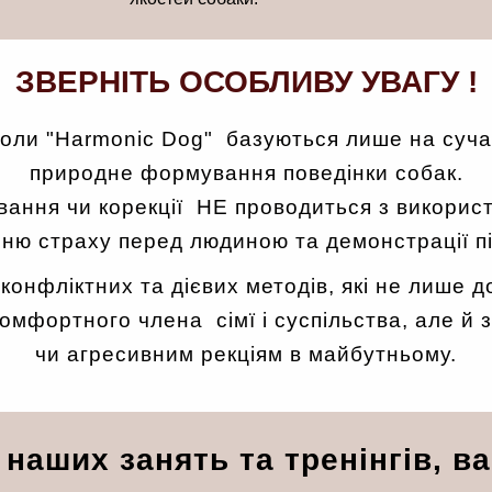
ЗВЕРНІТЬ ОСОБЛИВУ УВАГУ !
коли "Harmonic Dog" базуються лише на суча
природне формування поведінки собак.
ання чи корекції НЕ проводиться з викорис
ю страху перед людиною та демонстрації п
зконфліктних та дієвих методів, які не лише
омфортного члена сімї і суспільства, але й
чи агресивним рекціям в майбутньому.
наших занять та тренінгів, ва