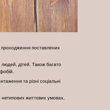
та проходження поставлених
, людей, дітей. Також багато
 фобій.
таження та різні соціальні
 нетипових життєвих умовах,