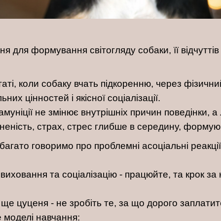
 для формування світогляду собаки, її відчуттів
аті, коли собаку вчать підкоренню, через фізични
их цінностей і якісної соціалізації.
муніції не змінює внутрішніх причин поведінки, 
вненість, страх, стрес глибше в середину, форму
агато говоримо про проблемні асоціальні реакції, 
виховання та соціалізацію - працюйте, та крок з
ще цуценя - не зробіть те, за що дорого заплатите
 моделі навчання: