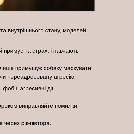
 та внутрішнього стану, моделей
й примус та страх, і навчають
а лише примушує собаку маскувати
ючи переадресовану агресію.
фобії, агресивні дії,
а кроком виправляйте помилки
 через рік-півтора.