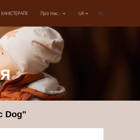
КАНІСТЕРАПІЇ
Про Нас…
UA
тя
c Dog"