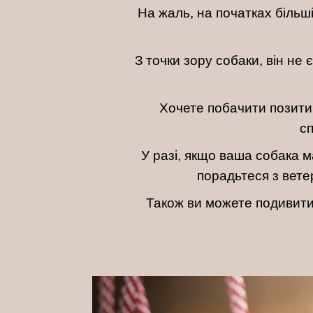
На жаль, на початках більш
З точки зору собаки, він н
Хочете побачити позитив
с
У разі, якщо ваша собака 
порадьтеся з вете
Також ви можете подивит