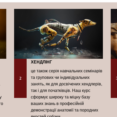
ХЕНДЛІНГ
це також серія навчальних семінарів
та групових чи індивідуальних
2
а
занять, як для досвічених хендлерів,
так і для початківців. Наш курс
у
сформує широку та міцну базу
го
ваших знань в професійній
демонстрації анатомії та породних
якостей собаки.