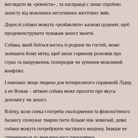
виглядати як «ревність» , та насправді є лише спробою
захисту від можливих негативних життєвих змін.
Дорослі собаки можуть «розбавляти» калюжі цуценят, щоб
продемонструвати чужакам захист малечі.
Собака, який боїться когось із родини чи гостей, може
залишати йому мітку, щоб запах гормонів розповів про
страх та напруження, попередив чи зупинив можливий
конфлікт.
І навпаки: якщо людина для чотирилапого справжній Лідер,
а не Вожак – міткою собака може просити про якусь
допомогу чи захист.
Влітку, коли спека і потреба охолодження та фізіологічного
балансу спонукає тварин пити більше ніж зазвичай, деякі
собаки можуть потребувати частішого моціону. Інакше не
стримаються до звиклого часу прогулянки.