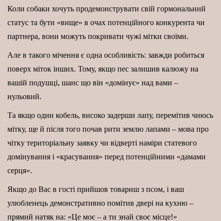
Коли собаки хочуть продемонструвати свій гормональний
статус та бути «вище» в очах потенційного конкурента чи
партнера, вони можуть покривати чужі мітки своїми.
Але в такого мічення є одна особливість: завжди робиться
поверх міток інших. Тому, якщо пес залишив калюжу на
вашій подушці, шанс що він «домінує» над вами –
нульовий.
Та якщо один кобель, високо задерши лапу, перемітив чиюсь
мітку, ще й після того почав рити землю лапами – мова про
чітку територіальну заявку чи відверті наміри статевого
домінування і «красування» перед потенційними «дамами
серця».
Якщо до Вас в гості прийшов товариш з псом, і ваш
улюбленець демонстративно помітив двері на кухню –
прямий натяк на: «Це моє – а ти знай своє місце!»