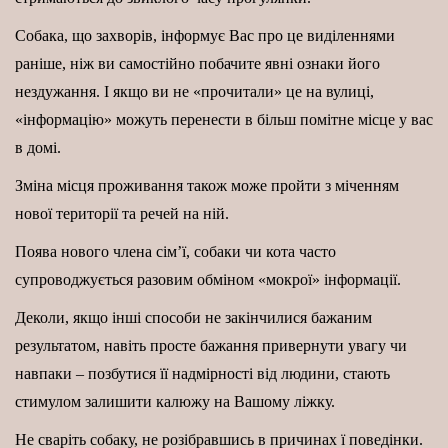
Собака, що захворів, інформує Вас про це виділеннями
раніше, ніж ви самостійно побачите явні ознаки його
нездужання. І якщо ви не «прочитали» це на вулиці,
«інформацію» можуть перенести в більш помітне місце у вас
в домі.
Зміна місця проживання також може пройти з міченням
нової території та речей на ній.
Поява нового члена сім’ї, собаки чи кота часто
супроводжується разовим обміном «мокрої» інформації.
Деколи, якщо інші способи не закінчилися бажаним
результатом, навіть просте бажання привернути увагу чи
навпаки – позбутися її надмірності від людини, стають
стимулом залишити калюжу на Вашому ліжку.
Не сваріть собаку, не розібравшись в причинах ї поведінки.