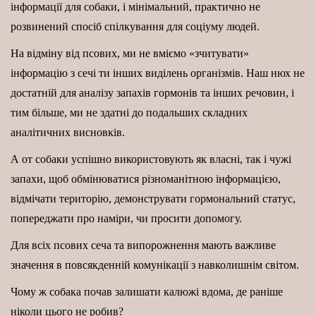
інформації для собаки, і мінімальний, практично не
розвинений спосіб спілкування для соціуму людей.
На відміну від псових, ми не вміємо «зчитувати»
інформацію з сечі ти інших виділень організмів. Наш нюх не
достатній для аналізу запахів гормонів та інших речовин, і
тим більше, ми не здатні до подальших складних
аналітичних висновків.
А от собаки успішно використовують як власні, так і чужі
запахи, щоб обмінюватися різноманітною інформацією,
відмічати територію, демонструвати гормональний статус,
попереджати про наміри, чи просити допомогу.
Для всіх псових сеча та випорожнення мають важливе
значення в повсякденній комунікації з навколишнім світом.
Чому ж собака почав залишати калюжі вдома, де раніше
ніколи цього не робив?