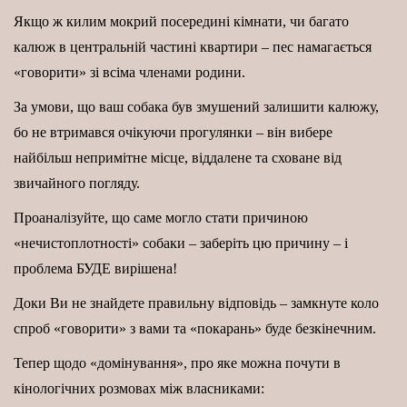
Якщо ж килим мокрий посередині кімнати, чи багато
калюж в центральній частині квартири – пес намагається
«говорити» зі всіма членами родини.
За умови, що ваш собака був змушений залишити калюжу,
бо не втримався очікуючи прогулянки – він вибере
найбільш непримітне місце, віддалене та сховане від
звичайного погляду.
Проаналізуйте, що саме могло стати причиною
«нечистоплотності» собаки – заберіть цю причину – і
проблема БУДЕ вирішена!
Доки Ви не знайдете правильну відповідь – замкнуте коло
спроб «говорити» з вами та «покарань» буде безкінечним.
Тепер щодо «домінування», про яке можна почути в
кінологічних розмовах між власниками: