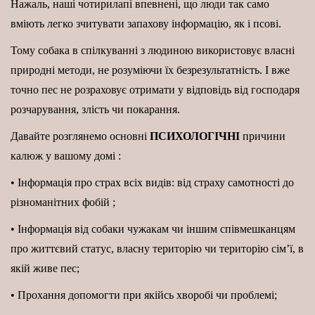
Нажаль, наші чотирилапі впевнені, що люди так само
вміють легко зчитувати запахову інформацію, як і псові.
Тому собака в спілкуванні з людиною використовує власні
природні методи, не розуміючи їх безрезультатність. І вже
точно пес не розраховує отримати у відповідь від господаря
розчарування, злість чи покарання.
Давайте розглянемо основні
ПСИХОЛОГІЧНІ
причини
калюж у вашому домі :
• Інформація про страх всіх видів: від страху самотності до
різноманітних фобій ;
• Інформація від собаки чужакам чи іншим співмешканцям
про життєвий статус, власну територію чи територію сім’ї, в
якій живе пес;
• Прохання допомогти при якійсь хворобі чи проблемі;