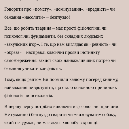
Говорити про «помсту», «домінування», «вредність» чи
бажання «насолити» – безглуздо!
Все, що робить тварина – має прості фізіологічні чи
психологічні фундаменти, без складних людських
«закулісних ігор». І те, що нам виглядає як «ревність» чи
«образа» – насправді класичні прояви інстинкту
самозбереження: захист своїх найважливіших потреб чи
бажання уникати конфліктів.
Тому, якщо раптом Ви побачили калюжу посеред килиму,
найважливіше зрозуміти, що стало основною причиною:
фізіологія чи психологія.
В першу чергу потрібно виключити фізіологічні причини.
Не гуманно і безглуздо сварити чи «виховувати» собаку,
який не здужає, чи має якусь хворобу в хроніці.