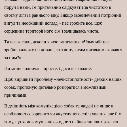
поруч з нами. Їм притаманно слідкувати за чистотою в
своєму лігві з раннього віку. І якщо забезпечений потрібний
вигул та необхідний догляд – пес зробить все, щоб
серцевина території його сім’ї залишалась чиста.
Та все ж таки, деколи я чую запитання: «Чому мій пес
зробив калюжу на дивані, та з винуватим виглядом сховався
за ним?»
Питання водночас і просте, і досить складне.
Щоб вирішити проблему «нечистоплотності» деяких наших
собак, пропоную детально розібратися з можливими
причинами.
Відмінність між комунікацією собак та людей не лише в
особливостях зорового чи акустичного спілкування, але й у
тому, що хемокомунікація – одне з найважливіших джерел