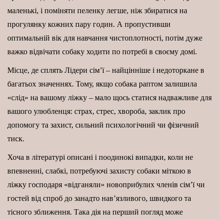
маленькі, і поміняти пеленку легше, ніж збиратися на
прогулянку кожних пару годин. А пропустивши
оптимальній вік для навчання чистоплотності, потім дуже
важко відвічати собаку ходити по потребі в своєму домі.
Місце, де сплять Лідери сім’ї – найцінніше і недоторкане в
багатьох значеннях. Тому, якщо собака раптом залишила
«слід» на вашому ліжку – мало щось статися надважливе для
вашого улюбленця: страх, стрес, хвороба, заклик про
допомогу та захист, сильний психологічний чи фізичний
тиск.
Хоча в літературі описані і поодинокі випадки, коли не
впевненні, слабкі, потребуючі захисту собаки міткою в
ліжку господаря «відганяли» новоприбулих членів сім’ї чи
гостей від спроб до занадто нав’язливого, швидкого та
тісного зближення. Така дія на перший погляд може