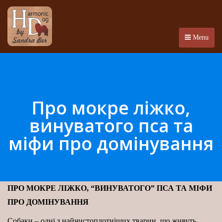
Menu
Про мокре ліжко,
винуватого пса та
міфи про домінування
ПРО МОКРЕ ЛІЖКО, “ВИНУВАТОГО” ПСА ТА МІФИ
ПРО ДОМІНУВАННЯ
Собаки – одні з найчистоплотніших тварин, що живуть