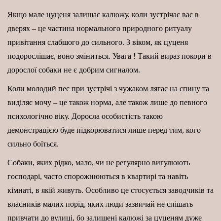
Якщо мале цуценя залишає калюжу, коли зустрічає вас в
дверях – це частина нормального природного ритуалу
привітання слабшого до сильного. З віком, як цуценя
подорослішає, воно зміниться. Увага ! Такий вираз покори в
дорослої собаки не є добрим сигналом.
Коли молодий пес при зустрічі з чужаком лягає на спину та
виділяє мочу – це також норма, але також лише до певного
психологічно віку. Доросла особистість такою
демонстрацією буде підкорюватися лише перед тим, кого
сильно боїться.
Собаки, яких рідко, мало, чи не регулярно вигулюють
господарі, часто спорожнюються в квартирі та навіть
кімнаті, в якій живуть. Особливо це стосується заводчиків та
власників малих порід, яких люди зазвичай не спішать
привчати до вулиці, бо залишені калюжі за цуценям дуже