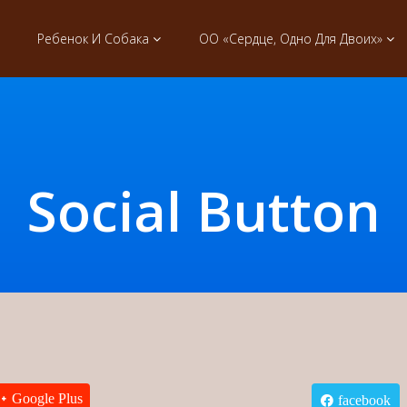
Ребенок И Собака
ОО «Сердце, Одно Для Двоих»
Social Button
Google Plus
facebook