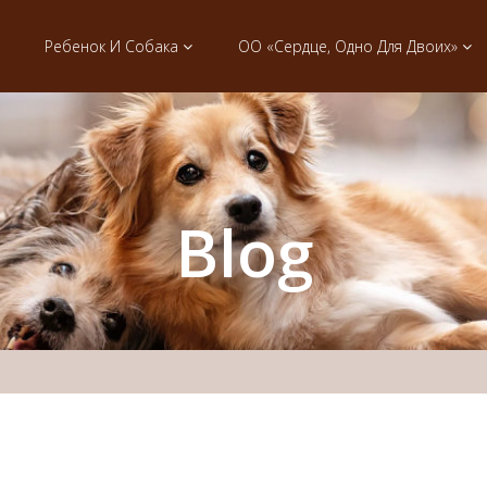
Ребенок И Собака
ОО «Сердце, Одно Для Двоих»
Blog