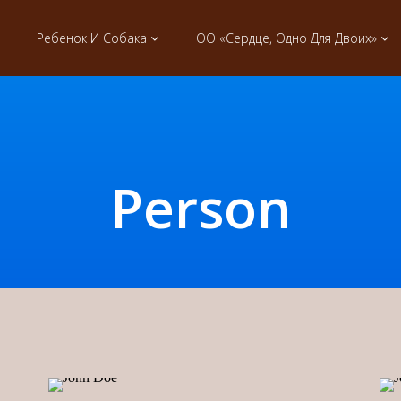
Ребенок И Собака
ОО «Сердце, Одно Для Двоих»
Person