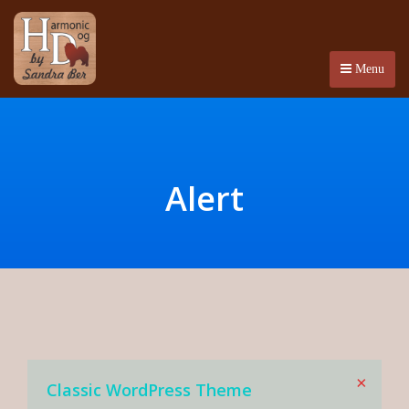
Menu
Alert
×
Classic WordPress Theme